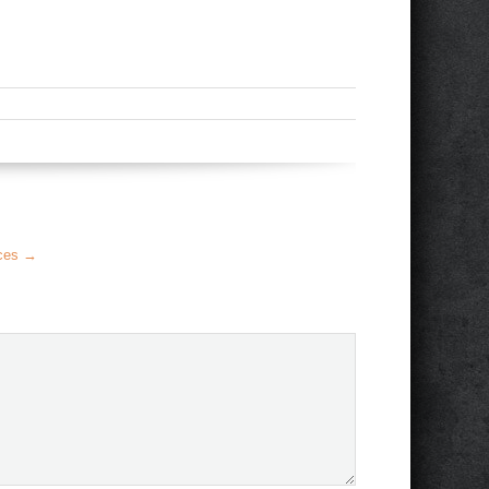
nces
→