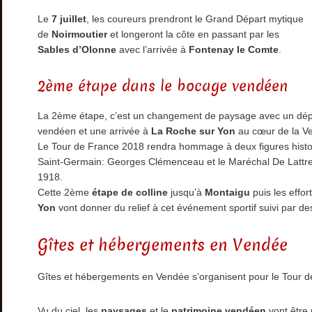
Le
7 juillet
, les coureurs prendront le Grand Départ mytique
de
Noirmoutier
et longeront la côte en passant par les
Sables d’Olonne
avec l’arrivée à
Fontenay le Comte
.
2ème étape dans le bocage vendéen
La 2ème étape, c’est un changement de paysage avec un dé
vendéen et une arrivée à
La Roche sur Yon
au cœur de la V
Le Tour de France 2018 rendra hommage à deux figures histo
Saint-Germain: Georges Clémenceau et le Maréchal De Lattre d
1918.
Cette 2ème
étape de colline
jusqu’à
Montaigu
puis les effo
Yon
vont donner du relief à cet événement sportif suivi par d
Gîtes et hébergements en Vendée
Gîtes et hébergements en Vendée s’organisent pour le Tour 
Vu du ciel, les
paysages
et le
patrimoine vendéen
vont être 