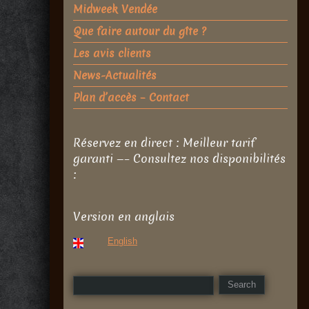
Midweek Vendée
Que faire autour du gîte ?
Les avis clients
News-Actualités
Plan d’accès – Contact
Réservez en direct : Meilleur tarif
garanti —– Consultez nos disponibilités
:
Version en anglais
English