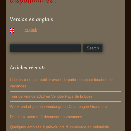
disponibilités :
Version en anglais
English
Articles récents
Choses à ne pas oublier avant de partir en séjour location de
vacances
Tour de France 2018 en Vendée Pays de la Loire
Week-end et journée vendange en Champagne Grand cru
Des lieux secrets à découvrir en vacances
Quelques activités à prévoir lors d’un voyage en Indonésie