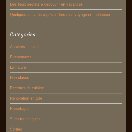
Des lieux secrets à découvrir en vacances
Quelques activités à prévoir lors d’un voyage en Indonésie
Catégories
Activités – Loisirs
Evénements
La nature
Non classé
Recettes de cuisine
Rénovation en gîte
Reportages
Sites touristiques
Sorties